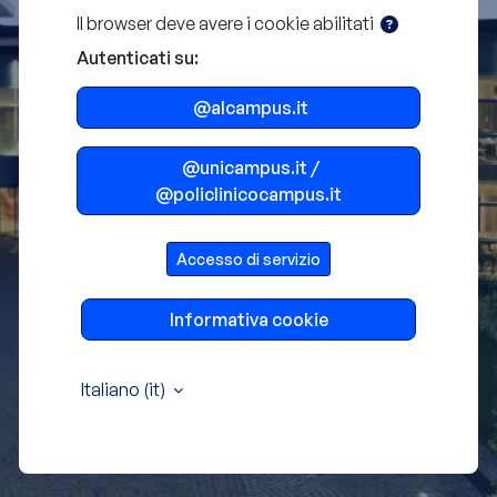
Il browser deve avere i cookie abilitati
Autenticati su:
@alcampus.it
@unicampus.it /
@policlinicocampus.it
Accesso di servizio
Informativa cookie
Italiano ‎(it)‎